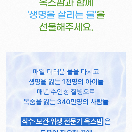
매일 더러운 물을 마시고
생명을 잃는
1천명의 아이들
매년 수인성 질병으로
목숨을 잃는
340만명의 사람들
식수·보건·위생 전문가 옥스팜
은