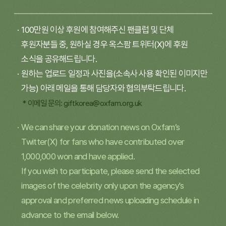
100만원 이상 후원에 참여해주신 팬클럽 및 단체
후원자분들 중, 원하실 경우 옥스팜 트위터(X)에 후원
소식을 공유해드립니다.
원하는 업로드 일정과 사진을(소속사 사용 확인된 이미지만
가능) 아래 메일을 통해 담당자와 협의부탁드립니다.
* 이메일 문의:
giftkorea@oxfam.org.uk
We can share your donation news on Oxfam’s
Twitter(X) for fans who have contributed over
1,000,000 won
and have applied.
If you wish to participate, please send the selected
images of the celebrity only upon
the agency's
approval and preferred news uploading schedule in
advance to the email below.